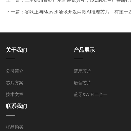
上一篇：
三星德州泰勒厂本周装机典礼，以2纳米生产特斯拉
下一篇：
谷歌正与Marvell洽谈开发两款AI推理芯片，有望于
关于我们
产品展示
公司简介
蓝牙芯片
芯片方案
语音芯片
技术文章
蓝牙&WIFI二合一
联系我们
样品购买