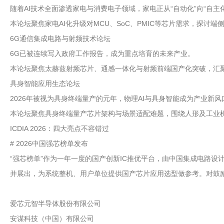
随着AI技术全面渗透家电与消费电子领域，家电正从“自动化”向“自主
本论坛聚焦家电AI化升级对MCU、SoC、PMIC等芯片需求，探
6G通信集成电路与射频技术论坛
6G已被连续写入政府工作报告，成为重点培育的未来产业。
本论坛聚焦太赫兹射频芯片、通感一体化与射频前端国产化突破，汇
具身智能应用生态论坛
2026年被视为具身终端量产的元年，物理AI与具身智能成为产业新风
本论坛聚焦具身终端量产芯片架构与场景适配难题，围绕人形及工业
ICDIA 2026：四大亮点不容错过
# 2026中国强芯榜单发布
“强芯榜单”作为一年一度的国产创新IC推优平台，由中国集成电路设
并展出，为系统整机、用户单位提供国产芯片应用选型做参考。对鼓励集
爱芯元智半导体股份有限公司
安谋科技（中国）有限公司