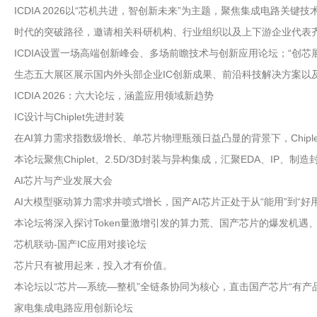
ICDIA 2026以“芯机共进，智创新未来”为主题，聚焦集成电路关键
时代的突破路径，邀请相关科研机构、行业组织以及上下游企业代表
ICDIA设置一场高端创新峰会、多场前瞻技术与创新应用论坛；“创
生态五大展区展示国内外头部企业IC创新成果、前沿科技解决方案以
ICDIA 2026：六大论坛，涵盖应用领域新趋势
IC设计与Chiplet先进封装
在AI算力需求指数级增长、单芯片物理瓶颈日益凸显的背景下，Chip
本论坛聚焦Chiplet、2.5D/3D封装与异构集成，汇聚EDA、
AI芯片与产业发展大会
AI大模型驱动算力需求井喷式增长，国产AI芯片正处于从“能用”到“好
本论坛将深入探讨Token量激增引发的算力荒、国产芯片的爆发机
芯机联动-国产IC应用对接论坛
芯片只有被用起来，投入才有价值。
本论坛以“芯片—系统—整机”全链条协同为核心，直击国产芯片“有
家电集成电路应用创新论坛