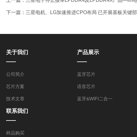
上一篇：
三星电子停止接单LPDDR4及LPDDR4X产品—im
下一篇：
三星电机、LG加速推进CPO布局 已开展基板关键
关于我们
产品展示
公司简介
蓝牙芯片
芯片方案
语音芯片
技术文章
蓝牙&WIFI二合一
联系我们
样品购买