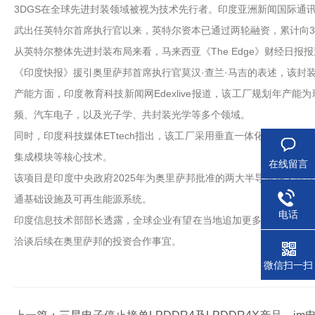
3DGS在全球先进封装领域被视为技术先行者。印度亚洲新闻国际通
武出任英特尔首席执行官以来，英特尔资本已通过两轮融资，累计向3D
从英特尔整体先进封装布局来看，马来西亚《The Edge》财经日
《印度快报》援引奥里萨邦首席执行官莫汉·查兰·马吉的表述，该封装
产能方面，印度教育科技新闻网Edexlive报道，该工厂规划年产能
频、汽车电子，以及光子学、共封装光学等多个领域。
同时，印度科技媒体ETtech指出，该工厂采用垂直一体化运营模式
集成模块等核心技术。
在线留言
该项目是印度中央政府2025年为奥里萨邦批准的两大半导体相关投资
通基础设施及可再生能源系统。
电话
印度信息技术部部长透露，全球企业有望在当地追加更多投资。据ET
洽谈后续在奥里萨邦的投资合作事宜。
微信扫一扫