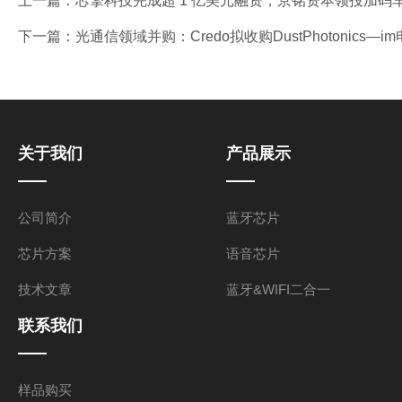
上一篇：
芯擎科技完成超 1 亿美元融资，京铭资本领投加码
下一篇：
光通信领域并购：Credo拟收购DustPhotonics—i
关于我们
产品展示
公司简介
蓝牙芯片
芯片方案
语音芯片
技术文章
蓝牙&WIFI二合一
联系我们
样品购买