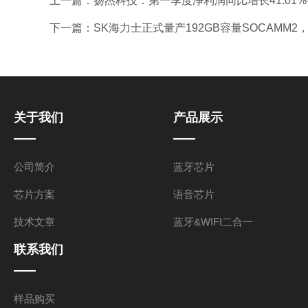
上一篇：
扬杰科技：第一季度净利润同比增长41.01%
下一篇：
SK海力士正式量产192GB容量SOCAMM2
关于我们
产品展示
公司简介
蓝牙芯片
芯片方案
语音芯片
技术文章
蓝牙&WIFI二合一
联系我们
样品购买