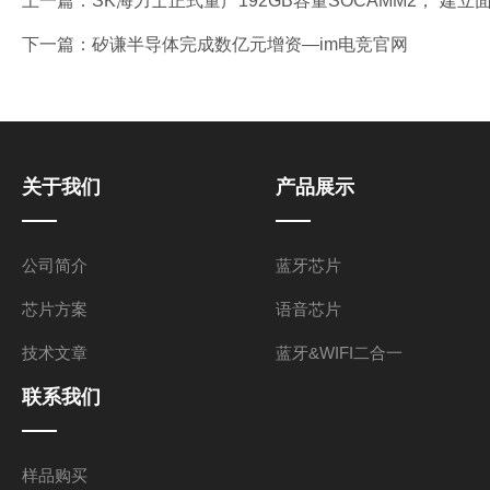
上一篇：
SK海力士正式量产192GB容量SOCAMM2，“建
下一篇：
矽谦半导体完成数亿元增资—im电竞官网
关于我们
产品展示
公司简介
蓝牙芯片
芯片方案
语音芯片
技术文章
蓝牙&WIFI二合一
联系我们
样品购买