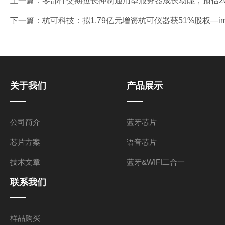
上一篇：
零部件交期拉长抑制通用型服务器成长动能，预估2026年
下一篇：
杭可科技：拟1.79亿元增资杭可仪器获51%股权—i
关于我们
产品展示
公司简介
蓝牙芯片
芯片方案
语音芯片
技术文章
蓝牙&WIFI二合一
联系我们
样品购买