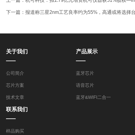
上一篇：
杭可科技：拟1.79亿元增资杭可仪器获51%股权—i
下一篇：
报道称三星2nm工艺良率约为55%，高通或将选择
关于我们
产品展示
公司简介
蓝牙芯片
芯片方案
语音芯片
技术文章
蓝牙&WIFI二合一
联系我们
样品购买