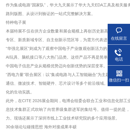
作为集成电路“国家队”，华大九天展示了华大九天EDA工具及相关
路到版图、从设计到验证的一站式完整解决方案。
特种电子展
本届特展不仅在供方企业数量和展会规模上再创历史新高，为需方的
在线留言
专区、新质新域专区、自主创新示范区等，为需方代表进行针对性的
“华强北展区”则成为了观察中国电子产业微观创新活力的最佳窗口。本
AI玩具、脑机接口等八大热门品类。这些产品不再是简单的功能堆砌，
电话
中国电子信息产业从规模优势迈向创新优势的深层变革。
“西电力量”联合展区：以“集成电路与人工智能融合”为主题，集中
微信扫一扫
通信、微波技术、智能硬件、芯片设计等多个前沿领域。同时，12
化的生动实践。
此外，在CITE 2026展会期间，电博会组委会联合工业和信息化
息技术集群正式吹响了向世界级集群进军的集结号。值得一提的是，本
力。现场还展示了深圳市线上工业技术研究院的多个应用场景。
30余场论坛碰撞思想 海外对接成果丰硕