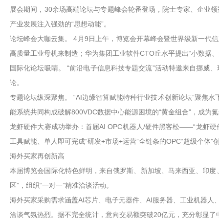
展会期间，30余场高端论坛与专题峰会轮番登场，院士专家、企业领
产业发展注入强劲的“思想动能”。
论坛峰会大咖云集。 4月9日上午，博览会开幕峰会暨世界级新一代
高质量工业母机来制造；华为集团工业软件CTO丘水平提出“小数据
国际化论坛吸睛。 “前沿电子信息科技专题交流”活动特邀来自挪威
论。
专题论坛纵深聚焦。 “AI边缘智算赋能特种行业技术创新论坛”聚焦
能系统共同构成破解800VDC数据中心能源困境的“黄金组合”，成
龙虾硬件大赛成功举办：首届AI OPC机器人/硬件黑客松——“龙虾
工具赋能、单人即可完成“研发+市场+运营”全链条的OPC“超级个
海外买家再创新高
本届博览会国际化特色鲜明，来自俄罗斯、新加坡、马来西亚、印度、
区”，组织“一对一”精准洽谈活动。
海外买家采购需求涵盖AI芯片、电子元器件、AI服务器、工业机器人
洽谈气氛热烈。据不完全统计，意向交易额突破20亿元，充分彰显了