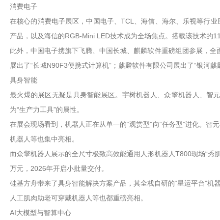
消费电子
在核心的消费电子展区，中国电子、TCL、海信、海尔、乐视等行业巨
产品，以及海信的RGB-Mini LED技术成为全场焦点。搭载该技术的1
此外，中国电子携旗下飞腾、中国长城、麒麟软件重磅组团参展，全面
展出了“长城N90F3便携式计算机”；麒麟软件有限公司展出了“银河麒麟
具身智能
最火爆的展区无疑是具身智能展区。宇树机器人、众擎机器人、智
为“生产力工具”的属性。
在展会现场看到，机器人正在从单一的“观赏型”向“任务型”进化。智
机器人等也集中亮相。
而众擎机器人展示的全尺寸极致高效能通用人形机器人T800现场“秀
万元，2026年开启小批量交付。
硅基方舟带来了具身智能解决方案产品，其全栈自研的“星运平台”机
人工肌肉助老可穿戴机器人等也都重磅亮相。
AI大模型与智算中心