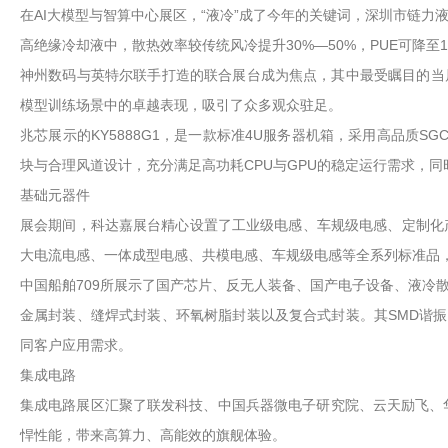
在AI大模型与智算中心展区，“液冷”成了今年的关键词，深圳市链
高绝缘冷却液中，散热效率较传统风冷提升30%—50%，PUE可降至1.
神州数码与英特尔联手打造的联合展台成为焦点，其中最受瞩目的当属展台
模型训练场景中的卓越表现，吸引了众多观众驻足。
兆芯展示的KY5888G1，是一款标准4U服务器机箱，采用高品质S
块与合理风道设计，充分满足高功耗CPU与GPU的稳定运行需求，
基础元器件
展会期间，科达嘉展台精心设置了工业级电感、车规级电感、定制化
大电流电感、一体成型电感、共模电感、车规级电感等全系列标准品
中国船舶709所展示了国产芯片、反无人装备、国产电子设备、液冷
金属封装、缝焊式封装、环氧树脂封装以及复合式封装。其SMD谐振器产品尺寸
同客户应用需求。
集成电路
集成电路展区汇聚了联发科技、中国兵器微电子研究院、云天励飞、华大
悍性能，带来高算力、高能效的旗舰体验。