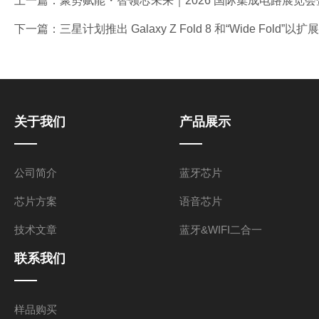
上一篇：
聚势赋能・智领芯未来｜2026 国际集成电路展览会暨研
下一篇：
三星计划推出 Galaxy Z Fold 8 和“Wide Fold
关于我们
产品展示
公司简介
蓝牙芯片
芯片方案
语音芯片
技术文章
蓝牙&WIFI二合一
联系我们
样品购买