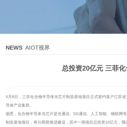
NEWS
AIOT视界
总投资20亿元 三菲
4月8日，三菲化合物半导体光芯片制造基地项目正式签约落户江苏省
导体产业集群。
据悉，化合物半导体光芯片是光通信、5G通信、人工智能、物联网
制造基地项目，将分两期推进建设，其中一期项目总投资10亿元，预计