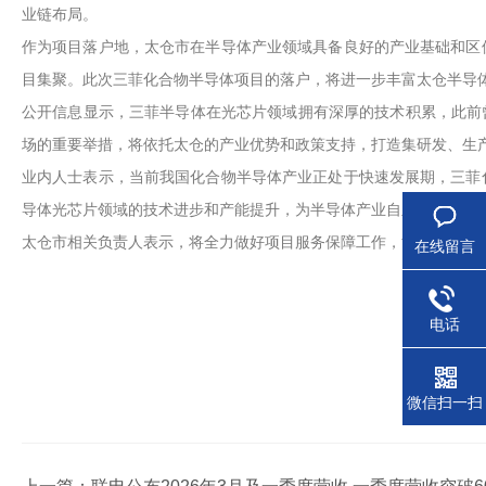
业链布局。
作为项目落户地，太仓市在半导体产业领域具备良好的产业基础和区
目集聚。此次三菲化合物半导体项目的落户，将进一步丰富太仓半导
公开信息显示，三菲半导体在光芯片领域拥有深厚的技术积累，此前
场的重要举措，将依托太仓的产业优势和政策支持，打造集研发、生
业内人士表示，当前我国化合物半导体产业正处于快速发展期，三菲
导体光芯片领域的技术进步和产能提升，为半导体产业自主可控注入
太仓市相关负责人表示，将全力做好项目服务保障工作，协调解决项
在线留言
电话
微信扫一扫