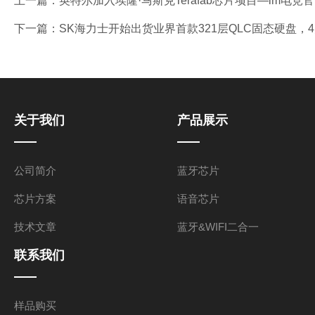
上一篇：
英特尔加入埃隆·马斯克Terafab芯片项目—im电竞
下一篇：
SK海力士开始出货业界首款321层QLC固态硬盘，
关于我们
产品展示
公司简介
蓝牙芯片
芯片方案
语音芯片
技术文章
蓝牙&WIFI二合一
联系我们
样品购买