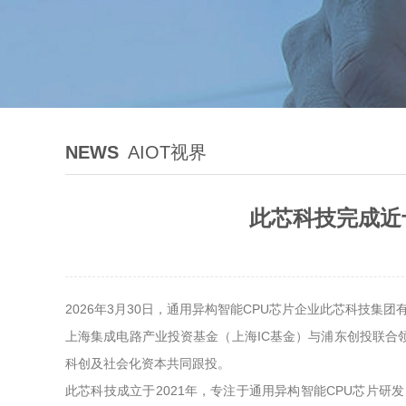
NEWS
AIOT视界
此芯科技完成近十
2026年3月30日，通用异构智能CPU芯片企业此芯科技
上海集成电路产业投资基金（上海IC基金）与浦东创投联
科创及社会化资本共同跟投。
此芯科技成立于2021年，专注于通用异构智能CPU芯片