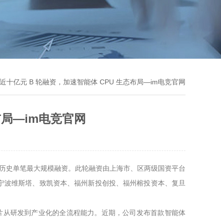
近十亿元 B 轮融资，加速智能体 CPU 生态布局—im电竞官网
布局—im电竞官网
公司历史单笔最大规模融资。此轮融资由上海市、区两级国资平台
宁波维斯塔、致凯资本、福州新投创投、福州榕投资本、复旦
芯片从研发到产业化的全流程能力。近期，公司发布首款智能体