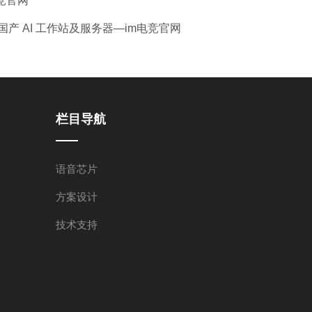
竞官网
产 AI 工作站及服务器—im电竞官网
栏目导航
语音芯片
方案设计
技术支持