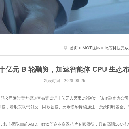
首页
>
AIOT视界
> 此芯科技完成
亿元 B 轮融资，加速智能体 CPU 生态
发表时间：2026-06-25
集团有限公司通过官方渠道宣布完成近十亿元人民币B轮融资，该轮融资为
合领投，老股东联想创投、同歌创投、元禾璞华持续加注，余姚阳明基金、
研发，核心团队由前AMD、微软等企业资深芯片专家领衔，具备高端SoC