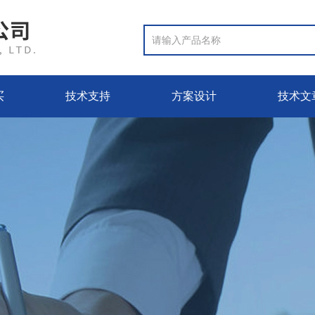
买
技术支持
方案设计
技术文