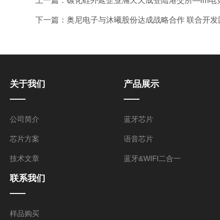
上一篇：
碳化硅外延企业瀚天天成登陆港交所—im电
下一篇：
奥尼电子与沐曦股份达成战略合作 联合开发国
关于我们
产品展示
公司简介
蓝牙芯片
芯片方案
语音芯片
技术文章
蓝牙&WIFI二合一
联系我们
样品购买