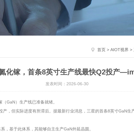
首页
>
AIOT视界
>
氮化镓，首条8英寸生产线最快Q2投产—i
发表时间：2026-06-30
氮化镓（GaN）生产线已准备就绪。
5年投产，但实际进度有所滞后。据最新行业消息，三星的首条8英寸GaN生
体系，基于此体系，其能够自主生产GaN外延晶圆。