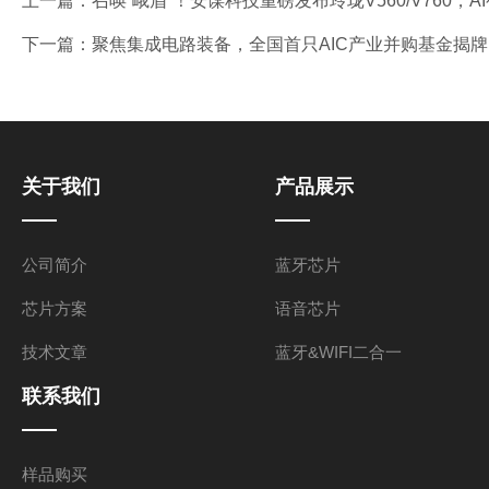
上一篇：
召唤“峨眉”！安谋科技重磅发布玲珑V560/V760，
下一篇：
聚焦集成电路装备，全国首只AIC产业并购基金揭牌 
关于我们
产品展示
公司简介
蓝牙芯片
芯片方案
语音芯片
技术文章
蓝牙&WIFI二合一
联系我们
样品购买