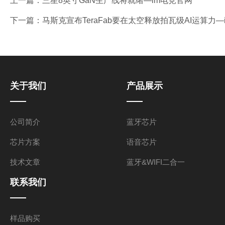
上一篇：
三星8英寸GaN生产线将就绪—im电竞官网
下一篇：
马斯克宣布TeraFab要在太空释放拍瓦级AI运算力—
关于我们
产品展示
公司简介
蓝牙芯片
芯片方案
语音芯片
技术文章
蓝牙&WIFI二合一
联系我们
样品购买