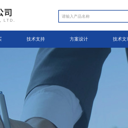
买
技术支持
方案设计
技术文