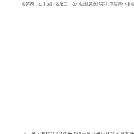
名第四，在中国排名第三，在中国触觉反馈芯片供应商中排