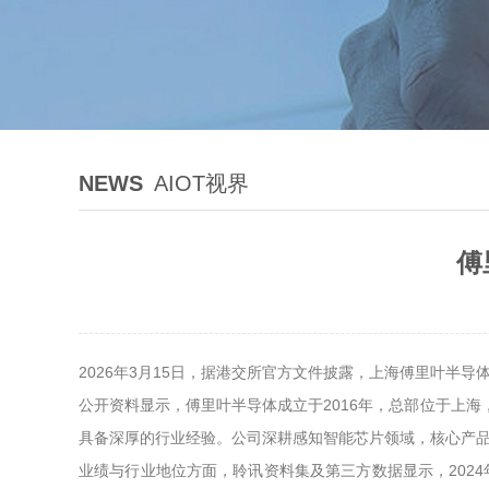
NEWS
AIOT视界
傅
2026年3月15日，据港交所官方文件披露，上海傅里叶半导
公开资料显示，傅里叶半导体成立于2016年，总部位于上海
具备深厚的行业经验。公司深耕感知智能芯片领域，核心产
业绩与行业地位方面，聆讯资料集及第三方数据显示，2024年公