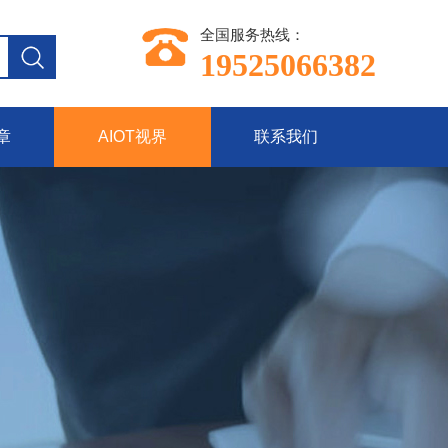
全国服务热线：
19525066382
章
AIOT视界
联系我们