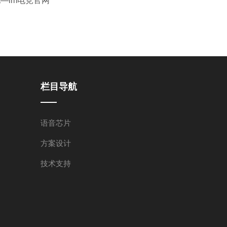
—im电竞官网
栏目导航
语音芯片
方案设计
技术支持