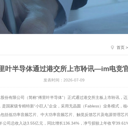
首页
里叶半导体通过港交所上市聆讯—im电竞
发表时间：2026-07-09
体股份有限公司（简称“傅里叶半导体”）正式通过港交所主板上市聆讯，迈入
，是国家级专精特新“小巨人”企业，采用无晶圆（Fabless）业务模式
品包括低功率音频芯片、中大功率音频芯片、触觉反馈芯片及电源管理芯
司总收入达3.55亿元，同比增长136.34%，净亏损较上年收窄39.