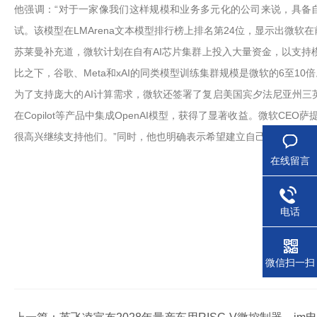
他强调：“对于一家像我们这样规模和业务多元化的公司来说，具备自给自足
试。该模型在LMArena文本模型排行榜上排名第24位，显示出微软
苏莱曼补充道，微软计划在自有AI芯片集群上投入大量资金，以支持模型训练。
比之下，谷歌、Meta和xAI的同类模型训练集群规模是微软的6至10倍
为了支持庞大的AI计算需求，微软还签署了复启美国宾夕法尼亚州三英
在Copilot等产品中集成OpenAI模型，获得了显著收益。微软CEO萨
很高兴继续支持他们。”同时，他也明确表示希望建立自己的能力。
在线留言
电话
微信扫一扫