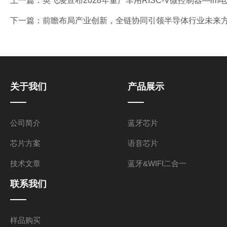
上一篇：
英飞凌宣布2028年量产车用RISC-V微控制器—im
下一篇：
前瞻布局产业创新，全链协同引领半导体行业未来方
关于我们
产品展示
公司简介
蓝牙芯片
芯片方案
语音芯片
技术文章
蓝牙&WIFI二合一
联系我们
样品购买