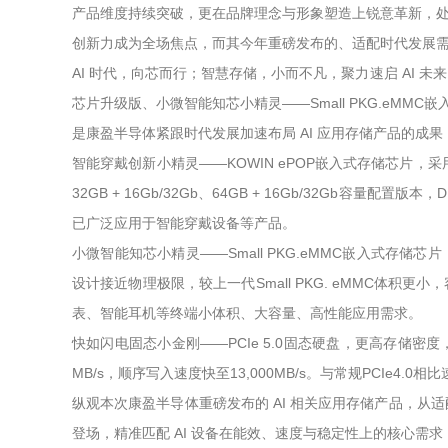
产品维度持续突破，更在品牌理念与形象塑造上锐意革新，处处彰
创新力成为全场焦点，而其今年重磅发布的、适配时代发展需求的
AI 时代，向芯而行；智慧存储，小而不凡，聚力速启 AI 
芯片升级版、小微智能知芯小精灵——Small PKG.eMMC嵌
是康盈半导体紧跟时代发展加速布局 AI 应用存储产品的成果；
智能穿戴创新小精灵——KOWIN ePOP嵌入式存储芯片，采
32GB + 16Gb/32Gb、64GB + 16Gb/32Gb容
已广泛应用于智能穿戴设备等产品。
小微智能知芯小精灵——Small PKG.eMMC嵌入式存储芯片，最
设计接近物理极限，较上一代Small PKG. eMMC体积更
表、智能耳机等终端小体积、大容量、高性能应用需求。
快如闪电固态小金刚——PCIe 5.0固态硬盘，更高存储密度，
MB/s，顺序写入速度快至13,000MB/s。与常规PCIe4.0
纵观本次康盈半导体重磅发布的 AI 相关应用存储产品，从适配智能
登场，精准匹配 AI 设备在能效、速度与稳定性上的核心需