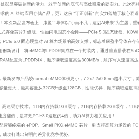
显突破创新的活力、敢于创新的底气与高效研发的硬实力。此次亮相 ele
 AI 终端应用存储产品，更让这份 “守正创新” 的实力落地于核心赛
未来！本次新品发布会上，康盈半导体以“小而不凡，速启AI未来”为主题，
入式存储芯片升级版、快如闪电固态小金刚——PCIe 5.0固态硬盘。KOWI
PCIe 5.0 固态硬盘对 AI 算力场景的高效支撑，标志着康盈半导体
用创新设计，将eMMC与LPDDR集成在一个封装内，通过垂直搭载在So
量配置版本，DRAM配置为LPDDR4X，顺序读取速度高达300MB/s，顺序写入速
新发布产品较normal eMMC体积更小，7.2x7.2x0.8mm超小尺寸，减少
小，容量更大，最高容量从32GB升级至128GB，性能优异，顺序读取速度高达
高速缓存技术。1TB内存搭载1GB缓存，2TB内存搭载2GB缓存，4TB
相比速度翻倍，是常规PCIe3.0速度的4倍，助力AI算力相关应用！
终端的 ePOP、Small PKG.eMMC 芯片，到支撑高算力场景的 P
求，成功打造出鲜明的差异化竞争优势。