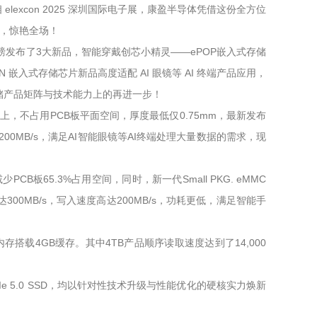
xcon 2025 深圳国际电子展，康盈半导体凭借这份全方位
道，惊艳全场！
重磅发布了3大新品，智能穿戴创芯小精灵——ePOP嵌入式存储
N 嵌入式存储芯片新品高度适配 AI 眼镜等 AI 终端产品应用，
在存储产品矩阵与技术能力上的再进一步！
C上，不占用PCB板平面空间，厚度最低仅0.75mm，最新发布
度高达200MB/s，满足AI智能眼镜等AI终端处理大量数据的需求，现
PCB板65.3%占用空间，同时，新一代Small PKG. eMMC
300MB/s，写入速度高达200MB/s，功耗更低，满足智能手
内存搭载4GB缓存。其中4TB产品顺序读取速度达到了14,000
CIe 5.0 SSD，均以针对性技术升级与性能优化的硬核实力焕新