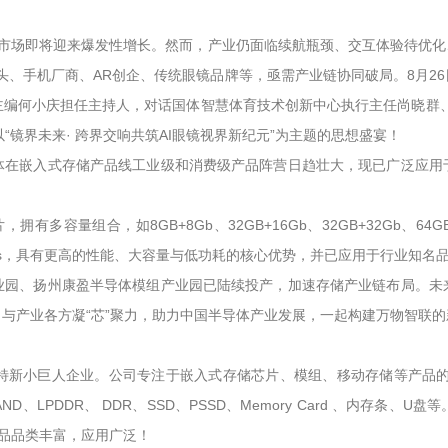
全球市场即将迎来爆发性增长。然而，产业仍面临续航瓶颈、交互体验待优
、手机厂商、AR创企、传统眼镜品牌等，亟需产业链协同破局。8月26日“
小庆担任主持人，对话国体智慧体育技术创新中心执行主任尚晓群、普冉半导
“镜界未来· 跨界交响共筑AI眼镜视界新纪元”为主题的思想盛宴！
体在嵌入式存储产品线工业级和消费级产品阵营日趋壮大，现已广泛应用
有多容量组合，如8GB+8Gb、32GB+16Gb、32GB+32Gb、64G
MB/s，具有更高的性能、大容量与低功耗的核心优势，并已应用于行业知名
业园、扬州康盈半导体模组产业园已陆续投产，加速存储产业链布局。未
与产业各方凝“芯”聚力，助力中国半导体产业发展，一起构建万物智联
新小巨人企业。公司专注于嵌入式存储芯片、模组、移动存储等产品的研
、SPI NAND、LPDDR、 DDR、SSD、PSSD、Memory Card 
产品品类丰富，应用广泛！