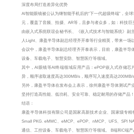
深度布局打造差异化优势
AI智能眼镜被公认为继智能手机后的“下一代超级终端”，
元，覆盖了音频、拍摄、AR等，且参与者众多，如：科技巨头
由嵌入式系统联谊会秘书长、《嵌入式技术与智能系统》副主编何
人Light、康盈半导体副总经理齐开泰等行业精英，带来一场以
会议中，康盈半导体副总经理齐开泰表示，目前，康盈半导
设备、车载电子、智慧安防、智慧医疗等领域。
其中，AI眼镜等AI终端领域应用产品：ePOP嵌入式存储芯片，拥
异，顺序读取速度高达300MB/s，顺序写入速度高达200
另外，康盈半导体在发布会上表示，徐州康盈半导体测试产
坚持打造高性能、低功耗、安全可靠、稳定耐用的存储产品！
结语：
康盈半导体科技有限公司是国家高新技术企业、国家级专精特
Small PKG. eMMC、eMCP、ePOP、nMCP、UFS
通信、工控设备、车载电子、智慧医疗等领域。 B端和C端