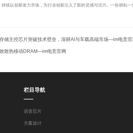
，持续以创新发力市场，为行业创新注入了新的灵感与活力。一份耕耘一
力：存储主控芯片突破技术壁垒，深耕AI与车载高端市场—im电竞官
效散热移动DRAM—im电竞官网
栏目导航
语音芯片
方案设计