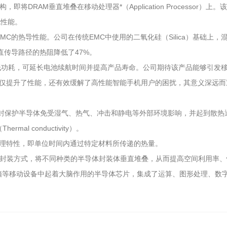
e）结构，即将DRAM垂直堆叠在移动处理器*（Application Proce
机性能。
的热导性能。公司在传统EMC中使用的二氧化硅（Silica）基础上，混合了氧
直传导路径的热阻降低了47%。
低功耗，可延长电池续航时间并提高产品寿命。公司期待该产品能够引发
品不仅提升了性能，还有效缓解了高性能智能手机用户的困扰，其意义深远
nd）：用于密封保护半导体免受湿气、热气、冲击和静电等外部环境影响，并起到散热
l conductivity）。
热传导能力物理特性，即单位时间内通过特定材料所传递的热量。
移动设备的叠层封装方式，将不同种类的半导体封装体垂直堆叠，从而提高空间利用
机、平板电脑等移动设备中起着大脑作用的半导体芯片，集成了运算、图形处理、数字信