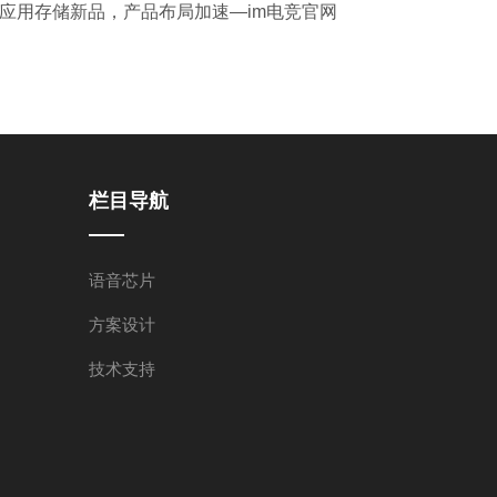
 AI 应用存储新品，产品布局加速—im电竞官网
栏目导航
语音芯片
方案设计
技术支持