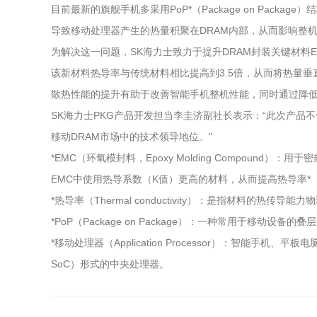
目前最新的旗舰手机多采用PoP*（Package on Packag
导致移动处理器产生的热量积聚在DRAM内部，从而影响整
为解决这一问题，SK海力士致力于提升DRAM封装关键材料EMC
该新材料热导率与传统材料相比提高到3.5倍，从而将热量垂
散热性能的提升有助于改善智能手机整机性能，同时通过降
SK海力士PKG产品开发担当李圭济副社长表示：“此次产
移动DRAM市场中的技术领导地位。”
*EMC（环氧模封料，Epoxy Molding Compou
EMC中使用热导系数（K值）更高的材料，从而提高热导率*（Therma
*热导率（Thermal conductivity）：是指材料的
*PoP（Package on Package）：一种常用于
*移动处理器（Application Processor）：智能手
SoC）形式的中央处理器。