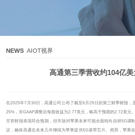
NEWS
AIOT视界
高通第三季营收约104亿美
在2025年7月30日，高通公司公布了截至6月29日的第三财季财报，
25%，非GAAP调整后每股收益为2.77美元，略高于预期的2.72
尽管财报表现符合预期，但市场对苹果未来可能全面转向自研5G调制
议，确保高通在未来几年继续为苹果提供5G基带芯片。然而，苹果在今年