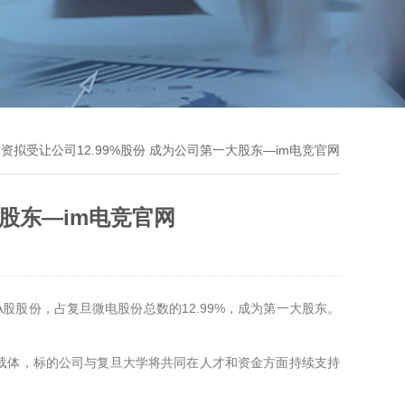
资拟受让公司12.99%股份 成为公司第一大股东—im电竞官网
大股东—im电竞官网
A股股份，占复旦微电股份总数的12.99%，成为第一大股东。
作载体，标的公司与复旦大学将共同在人才和资金方面持续支持