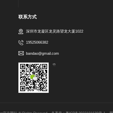
联系方式
深圳市龙凝区龙灵路望龙大厦1022
19525066382
bandao@gmail.com
【扫一扫，关注我们】