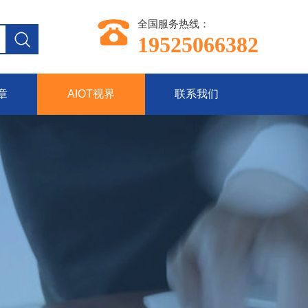
全国服务热线：
19525066382
章
AIOT视界
联系我们