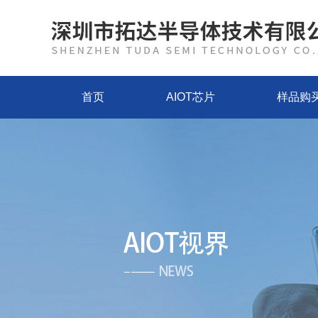
首页
AIOT芯片
样品购