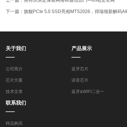
上一篇：
英特尔决定保留网络和通信部门—im电竞官网
下一篇：
旗舰PCIe 5.0 SSD亮相MTS2026，得瑞领新解
关于我们
产品展示
公司简介
蓝牙芯片
芯片方案
语音芯片
技术文章
蓝牙&WIFI二合一
联系我们
样品购买