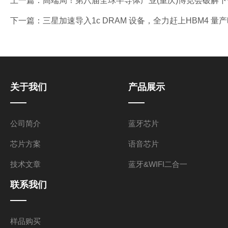
上一篇：
高端局！第八届全球半导体产业(重庆)博览会破解下一
下一篇：
三星加速导入1c DRAM 设备，全力赶上HBM4 量
关于我们
产品展示
公司简介
蓝牙芯片
芯片方案
语音芯片
技术文章
蓝牙&WIFI二合一
联系我们
样品购买