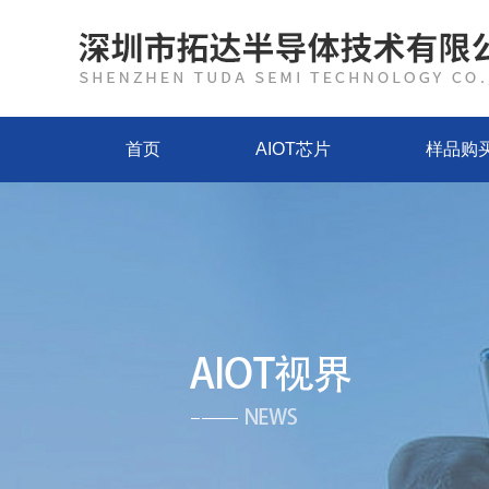
首页
AIOT芯片
样品购