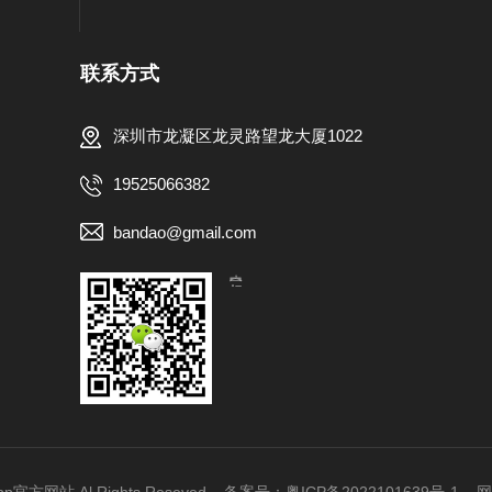
联系方式
深圳市龙凝区龙灵路望龙大厦1022
19525066382
bandao@gmail.com
【扫一扫，关注我们】