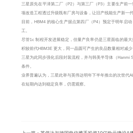
三星原先在平泽第二厂（P2）与第三厂（P3）主要生产前一
项改造工程透过升级既有厂房与设备，让旧产线能生产新一
目前，HBM4 的核心生产据点第四厂（P4）预定于明年启动；主
工。
尽管1c 制程开发进展稳定，但量产良率仍是三星面临的最大挑
积较前代HBM3E 更大，同一晶圆可产生的良品数量相对减
三星为此同步强化后段封装流程，并与韩美半导体（Hanmi S
条件。
业界普遍认为，三星此举与英伟达明年下半年推出的次世代AI 
在短期内达到稳定良率，仍需观察。