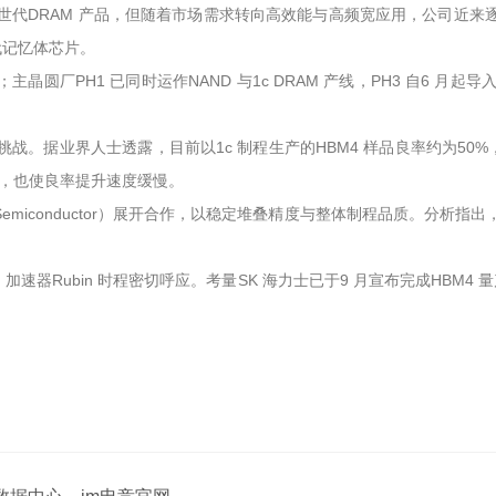
世代DRAM 产品，但随着市场需求转向高效能与高频宽应用，公司近来
代记忆体芯片。
晶圆厂PH1 已同时运作NAND 与1c DRAM 产线，PH3 自6 月起
战。据业界人士透露，目前以1c 制程生产的HBM4 样品良率约为50
少，也使良率提升速度缓慢。
emiconductor）展开合作，以稳定堆叠精度与整体制程品质。分析指出
加速器Rubin 时程密切呼应。考量SK 海力士已于9 月宣布完成HBM