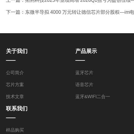
上一篇：
拓荆科技2025年业绩高增 2026Q1扭亏为盈创佳绩
下一篇：
东微半导拟 4000 万元转让德信芯片部分股权—im
关于我们
产品展示
公司简介
蓝牙芯片
芯片方案
语音芯片
技术文章
蓝牙&WIFI二合一
联系我们
样品购买