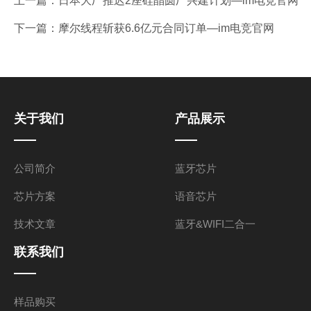
上一篇：
日本大厂推迟2座硅晶圆厂兴建计划—im电竞官网
下一篇：
摩尔线程斩获6.6亿元合同订单—im电竞官网
关于我们
产品展示
公司简介
蓝牙芯片
芯片方案
语音芯片
技术文章
蓝牙&WIFI二合一
联系我们
样品购买