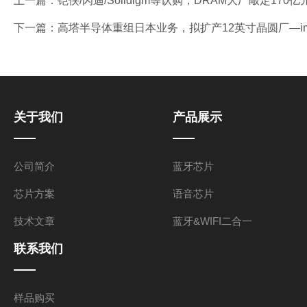
上一篇：
铠侠/闪迪/Solidigm等认购，DRAM大厂敲定17
下一篇：
高塔半导体重组日本业务，拟扩产12英寸晶圆厂—i
关于我们
产品展示
公司简介
蓝牙芯片
芯片方案
语音芯片
技术文章
蓝牙&WIFI二合一
联系我们
样品购买