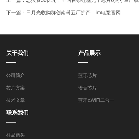
上一篇：
总投资50亿元，全国首条硅基光子芯片8英寸量产线
下一篇：
日月光收购群创南科五厂扩产—im电竞官网
关于我们
产品展示
公司简介
蓝牙芯片
芯片方案
语音芯片
技术文章
蓝牙&WIFI二合一
联系我们
样品购买