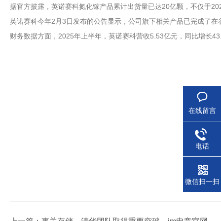
据官方披露，英诺赛科氮化镓产品累计出货量已达20亿颗，不仅于20
英诺赛科今年2月3日发布的公告显示，公司旗下相关产品已完成了在
财务数据方面，2025年上半年，英诺赛科营收5.53亿元，同比增长4
在线留言
电话
微信扫一扫