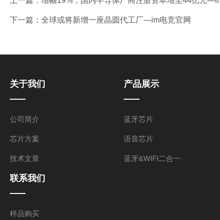
上一篇：
增幅19%，国内半导体厂商注册资本增至44亿元—i
下一篇：
全球或将新增一座晶圆代工厂—im电竞官网
关于我们
产品展示
公司简介
蓝牙芯片
芯片方案
语音芯片
技术文章
蓝牙&WIFI二合一
联系我们
样品购买